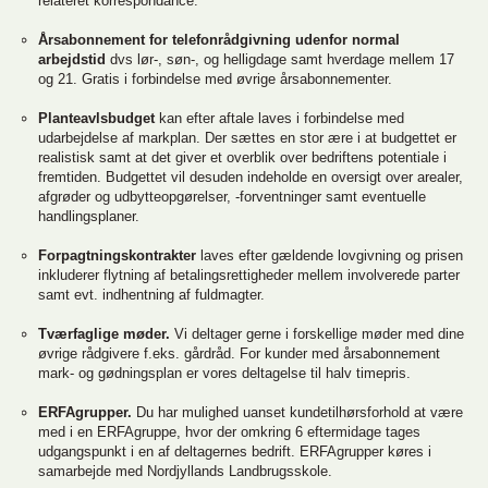
relateret korrespondance.
Årsabonnement for telefonrådgivning udenfor normal
arbejdstid
dvs lør-, søn-, og helligdage samt hverdage mellem 17
og 21. Gratis i forbindelse med øvrige årsabonnementer.
Planteavlsbudget
kan efter aftale laves i forbindelse med
udarbejdelse af markplan. Der sættes en stor ære i at budgettet er
realistisk samt at det giver et overblik over bedriftens potentiale i
fremtiden. Budgettet vil desuden indeholde en oversigt over arealer,
afgrøder og udbytteopgørelser, -forventninger samt eventuelle
handlingsplaner.
Forpagtningskontrakter
laves efter gældende lovgivning og prisen
inkluderer flytning af betalingsrettigheder mellem involverede parter
samt evt. indhentning af fuldmagter.
Tværfaglige møder.
Vi deltager gerne i forskellige møder med dine
øvrige rådgivere f.eks. gårdråd. For kunder med årsabonnement
mark- og gødningsplan er vores deltagelse til halv timepris.
ERFAgrupper.
Du har mulighed uanset kundetilhørsforhold at være
med i en ERFAgruppe, hvor der omkring 6 eftermidage tages
udgangspunkt i en af deltagernes bedrift. ERFAgrupper køres i
samarbejde med Nordjyllands Landbrugsskole.